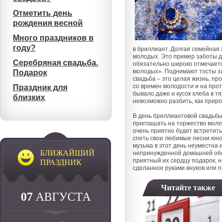
Отметить день
рождения весной
Много праздников в
году?
в бриллиант. Долгая семейная 
молодых. Это пример заботы дв
Серебряная свадьба.
обязательно широко отмечаетс
молодых». Поднимают тосты за
Подарок
свадьба – это целая жизнь, пр
со времен молодости и на прот
Праздник для
бывало даже и кусок хлеба в т
близких
невозможно разбить, как прир
В день бриллиантовой свадьбы
приглашать на торжество моло
очень приятно будет встретит
спеть свои любимые песни юно
музыка в этот день неуместна 
БЛИЖАЙШИЙ
непринужденной домашней обст
приятный их сердцу подарок, н
ПРАЗДНИК
сделанное руками внуков или п
Читайте также
07
АВГУСТА