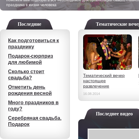
поможем вам подобрать все необходимое для организации самого главно
праздника в жизни человека
Последние
Тематические веч
Как подготовиться к
празднику
Подарок-сюрприз
для любимой
Сколько стоит
Тематический вечер
свадьба?
настоящее
развлечение
Отметить день
рождения весной
16.08.2014
Много праздников в
году?
Последнее видео
Серебряная свадьба.
Подарок