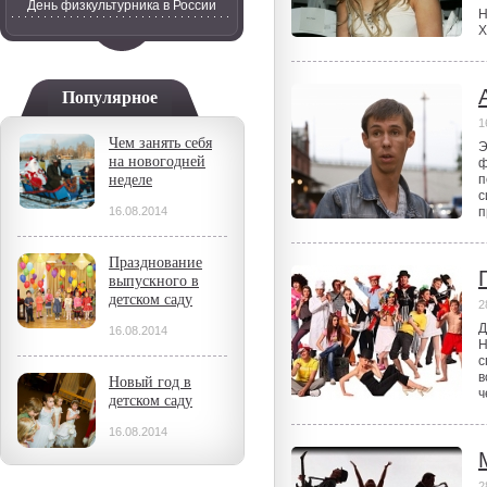
День физкультурника в России
Н
Х
Популярное
1
Чем занять себя
Э
на новогодней
ф
неделе
п
с
16.08.2014
п
Празднование
выпускного в
детском саду
2
Д
16.08.2014
Н
с
в
Новый год в
ч
детском саду
16.08.2014
2