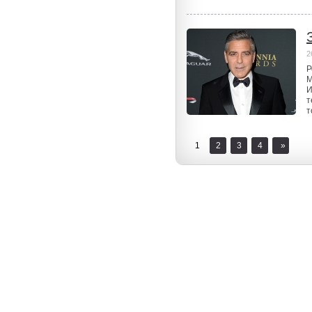
2
Р
М
И
т
т
1
2
3
4
»