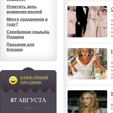
Отметить день
рождения весной
1
Много праздников в
Н
году?
н
о
Серебряная свадьба.
н
з
Подарок
Праздник для
близких
1
О
х
с
э
БЛИЖАЙШИЙ
П
ПРАЗДНИК
07
АВГУСТА
1
В
Г
–