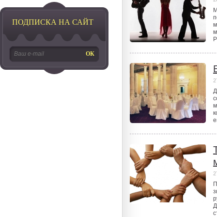
М
п
ПОДПИСКА НА САЙТ
м
м
Р
2
Д
с
м
к
е
2
П
з
р
Д
с