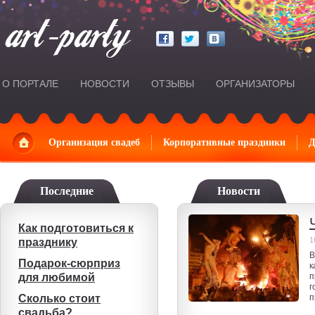
О ПОРТАЛЕ
НОВОСТИ
ОТЗЫВЫ
ОРГАНИЗАТОРЫ
Главная
Организация свадеб
Корпоративные праздники
Д
Последние
Новости
Как подготовиться к
1
празднику
В
Подарок-сюрприз
к
для любимой
п
г
Сколько стоит
п
свадьба?