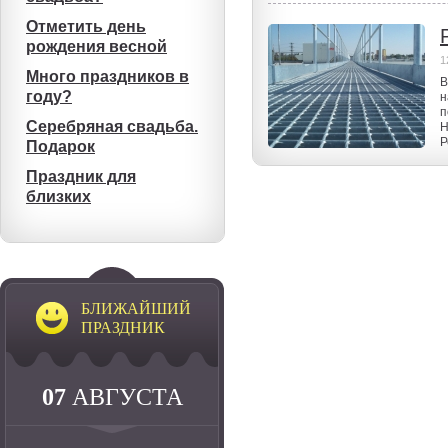
Отметить день
рождения весной
1
Много праздников в
В
году?
н
п
Серебряная свадьба.
Н
Р
Подарок
Праздник для
близких
БЛИЖАЙШИЙ
ПРАЗДНИК
07
АВГУСТА