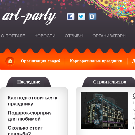
О ПОРТАЛЕ
НОВОСТИ
ОТЗЫВЫ
ОРГАНИЗАТОРЫ
Главная
Организация свадеб
Корпоративные праздники
Д
Последние
Строительство
Как подготовиться к
1
празднику
К
Подарок-сюрприз
п
для любимой
к
ф
Сколько стоит
з
свадьба?