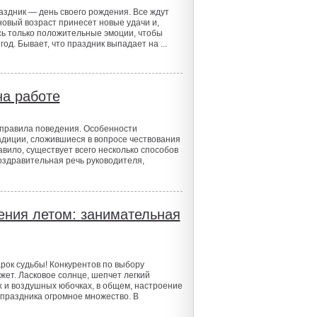
аздник — день своего рождения. Все ждут
новый возраст принесет новые удачи и,
ись только положительные эмоции, чтобы
д. Бывает, что праздник выпадает на ...
на работе
 правила поведения. Особенности
адиции, сложившиеся в вопросе чествования
равило, существует всего несколько способов
оздравительная речь руководителя,
дения летом: занимательная
рок судьбы! Конкурентов по выбору
жет. Ласковое солнце, шепчет легкий
х и воздушных юбочках, в общем, настроение
праздника огромное множество. В