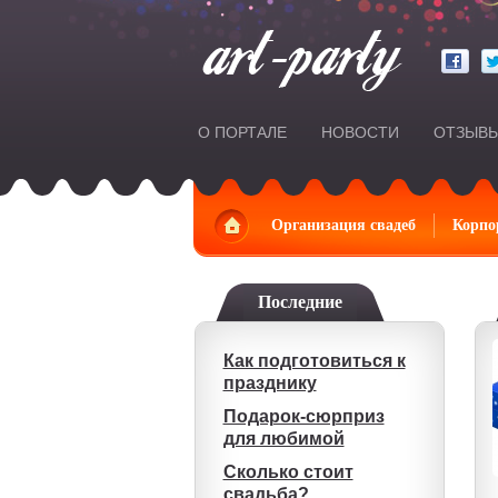
О ПОРТАЛЕ
НОВОСТИ
ОТЗЫВ
Главная
Организация свадеб
Корпо
Последние
Как подготовиться к
празднику
Подарок-сюрприз
для любимой
Сколько стоит
свадьба?