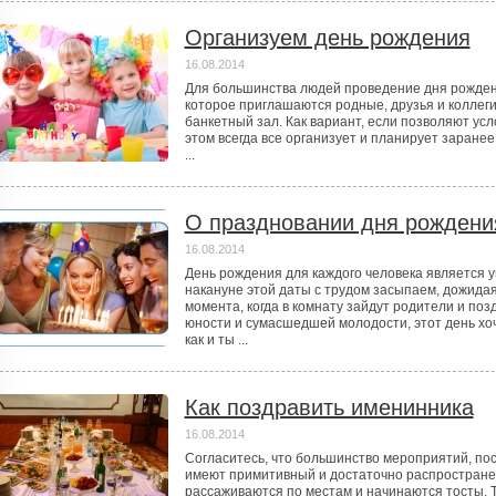
Организуем день рождения
16.08.2014
Для большинства людей проведение дня рожден
которое приглашаются родные, друзья и коллег
банкетный зал. Как вариант, если позволяют усл
этом всегда все организует и планирует заранее
...
О праздновании дня рождени
16.08.2014
День рождения для каждого человека является 
накануне этой даты с трудом засыпаем, дожидая
момента, когда в комнату зайдут родители и поз
юности и сумасшедшей молодости, этот день хоч
как и ты ...
Как поздравить именинника
16.08.2014
Согласитесь, что большинство мероприятий, п
имеют примитивный и достаточно распростране
рассаживаются по местам и начинаются тосты.