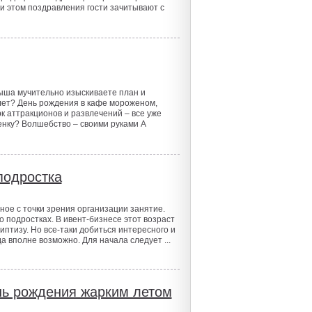
ри этом поздравления гости зачитывают с
ыша мучительно изыскиваете план и
ет? День рождения в кафе мороженом,
к аттракционов и развлечений – все уже
нку? Волшебство – своими руками А
подростка
ое с точки зрения организации занятие.
 подростках. В ивент-бизнесе этот возраст
иптизу. Но все-таки добиться интересного и
 вполне возможно. Для начала следует ...
нь рождения жарким летом