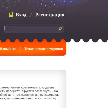
Вход
⁄
Регистрация
Новый год
Тематические вечеринки
с нетерпением ждет момента, когда ему
еть, подержать в руках и развернуть… Но,
ой области, где можно нечаянно задеть или
я, что именинник не относится к числу ...