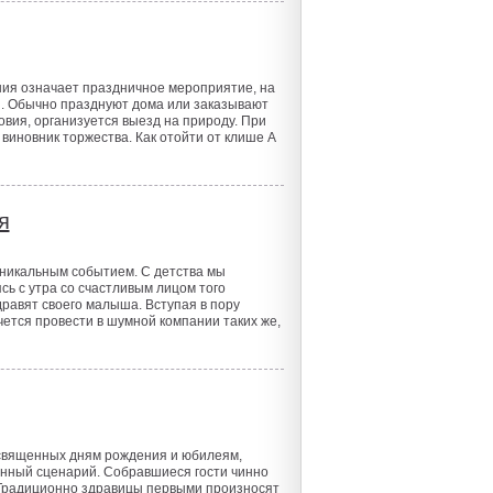
ия означает праздничное мероприятие, на
и. Обычно празднуют дома или заказывают
овия, организуется выезд на природу. При
 виновник торжества. Как отойти от клише А
я
уникальным событием. С детства мы
сь с утра со счастливым лицом того
дравят своего малыша. Вступая в пору
ется провести в шумной компании таких же,
освященных дням рождения и юбилеям,
нный сценарий. Собравшиеся гости чинно
 Традиционно здравицы первыми произносят