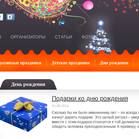
Ы
ОРГАНИЗАТОРЫ
СТАТЬИ
ФОТО
ративные праздники
Детские праздники
Дни рождения
День рождения
Подарки ко дню рождения
16.08.2014
Сколько бы ни было имениннику лет – он всегда 
начнут дарить подарки. Это целый ритуал – увид
вместе с этим подарок относится к той деликатн
обидеть человека преподнесенным. К примеру, зна