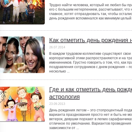
Трудно найти человека, который не любил бы пр
его с большим нетерпением, рассчитывают, что 
главное, хотят отпраздновать так, чтобы остал
день рождения вспоминался как минимум целый го
Как отметить день рождения 
26.07.2014
В каждом трудовом коллективе существуют свои
корпоративной этики распространяются и на тр
именинников. Грустно говорить о том, что, как п
поздравления сотрудников с днем рождения – п
несколько ...
Где и как отметить день рож
астрология
23.09.2013
День рождения летом – это стопроцентный пода
варианта празднования просто нет и быть не мо
ветерок, девушки порхают в легких сарафанчика
отличное по умолчанию. Вариантов проведения 
зависимости от ...