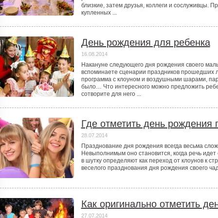
близкие, затем друзья, коллеги и сослуживцы. П
купленных ...
День рождения для ребенка
16.08.2014
Накануне следующего дня рождения своего мал
вспоминаете сценарии праздников прошедших л
программа с клоуном и воздушными шарами, пар
было… Что интересного можно предложить ребе
сотворите для него ...
Где отметить день рождения 
28.07.2014
Празднование дня рождения всегда весьма сложн
Невыполнимым оно становится, когда речь идет о
в шутку определяют как переход от клоунов к стр
веселого празднования дня рождения своего чада
Как оригинально отметить де
27.07.2014