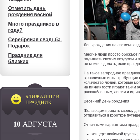
Отметить день
рождения весной
Много праздников в
году?
Серебряная свадьба.
День рождения на свежем возд
Подарок
Многие люди просто обожают п
Праздник для
подышать свежим воздухом и по
близких
не можно сделать, если праздн
На такое загородное празднов
в различные игры, требующие 
количество людей, которые мог
на пикник гости играют таким 
расслабленным, легким и игрив
БЛИЖАЙШИЙ
Весенний день рождения
ПРАЗДНИК
Желающим придать своему дню 
отправиться в короткое путеш
10
АВГУСТА
Отличными вариантами праздно
концерт любимой группы;
театр на модном спектакле