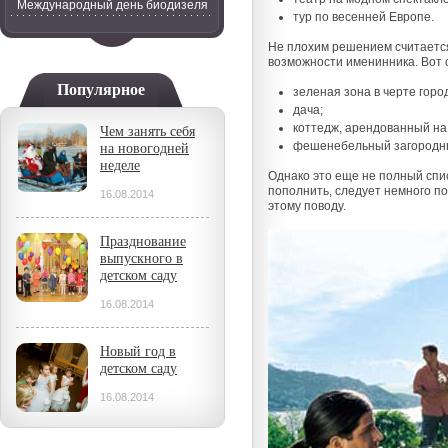
Международный день биодизеля
тур по весенней Европе.
Не плохим решением считаетс
возможности именинника. Вот 
Популярное
зеленая зона в черте горо
дача;
коттедж, арендованный на
Чем занять себя
фешенебельный загородны
на новогодней
неделе
Однако это еще не полный спи
пополнить, следует немного п
16.08.2014
этому поводу.
Празднование
выпускного в
детском саду
16.08.2014
Новый год в
детском саду
16.08.2014