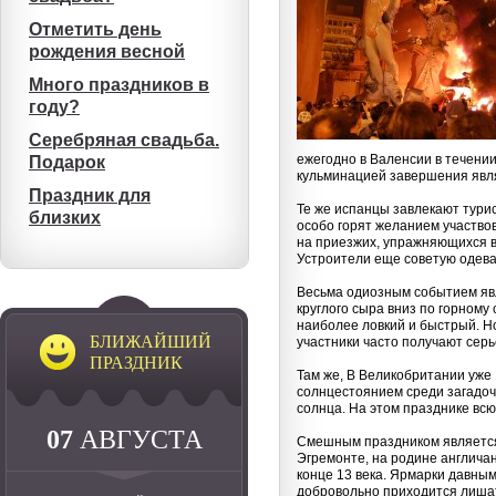
Отметить день
рождения весной
Много праздников в
году?
Серебряная свадьба.
ежегодно в Валенсии в течении
Подарок
кульминацией завершения явля
Праздник для
Те же испанцы завлекают тури
близких
особо горят желанием участвов
на приезжих, упражняющихся в
Устроители еще советую одева
Весьма одиозным событием явля
круглого сыра вниз по горному 
наиболее ловкий и быстрый. Н
БЛИЖАЙШИЙ
участники часто получают сер
ПРАЗДНИК
Там же, В Великобритании уже
солнцестоянием среди загадоч
солнца. На этом празднике вс
07
АВГУСТА
Смешным праздником является 
Эгремонте, на родине англичан
конце 13 века. Ярмарки давны
добровольно приходится лишат