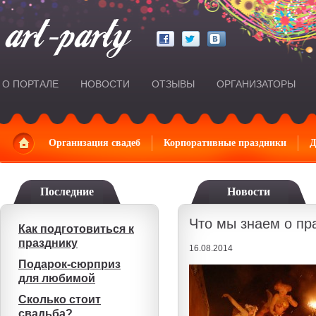
О ПОРТАЛЕ
НОВОСТИ
ОТЗЫВЫ
ОРГАНИЗАТОРЫ
Главная
Организация свадеб
Корпоративные праздники
Д
Последние
Новости
Что мы знаем о пр
Как подготовиться к
празднику
16.08.2014
Подарок-сюрприз
для любимой
Сколько стоит
свадьба?