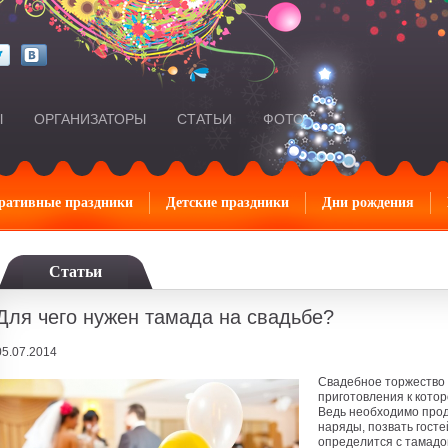
Ы
ОРГАНИЗАТОРЫ
СТАТЬИ
ФОТО
ративные праздники
Детские праздники
Дни рождения
Статьи
Для чего нужен тамада на свадьбе?
05.07.2014
Свадебное торжество 
приготовления к котор
Ведь необходимо прод
наряды, позвать госте
определится с тамадой