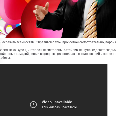
обеспечить всем гостям. Справится с этой проблемой самостоятельно, парой
Веселые конкурсы, интересные викторины, затейливые шутки сделают свадьб
собранные тамадой деньги в процессе разнообразных голосований и соревнов
работы.