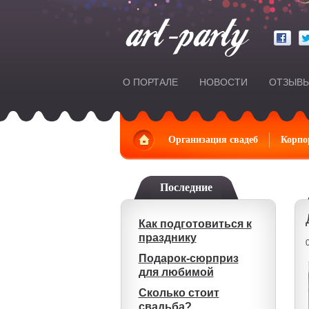
О ПОРТАЛЕ
НОВОСТИ
ОТЗЫВ
Главная
Организация свадеб
Корпо
Последние
Как подготовиться к
празднику
Подарок-сюрприз
для любимой
Сколько стоит
свадьба?