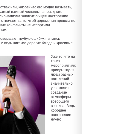
ствах или, как сейчас его модно называть,
самый важный человек на празднике.
сионализма зависит общее настроение
 отвечает за то, чтоб церемония прошла по
акие конфликты не испортили
нам.
овершают грубую ошибку, пытаясь
 А ведь никакие дорогие блюда и красивые
Уже то, что на
таких
мероприятиях
присутствуют
люди разных
поколений
значительно
усложняет
создание
атмосферы
всеобщего
веселья. Ведь
хорошее
настроение
нужно