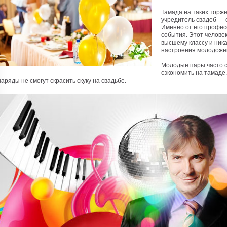
Тамада на таких торже
учредитель свадеб — 
Именно от его профес
события. Этот человек
высшему классу и ник
настроения молодоже
Молодые пары часто с
сэкономить на тамаде.
наряды не смогут скрасить скуку на свадьбе.