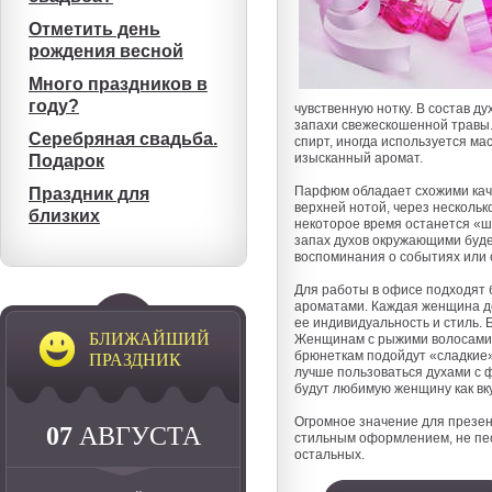
Отметить день
рождения весной
Много праздников в
году?
чувственную нотку. В состав 
запахи свежескошенной травы.
Серебряная свадьба.
спирт, иногда используется ма
изысканный аромат.
Подарок
Парфюм обладает схожими качес
Праздник для
верхней нотой, через нескольк
близких
некоторое время останется «шл
запах духов окружающими буде
воспоминания о событиях или
Для работы в офисе подходят 
ароматами. Каждая женщина дол
ее индивидуальность и стиль.
БЛИЖАЙШИЙ
Женщинам с рыжими волосами 
брюнеткам подойдут «сладкие»
ПРАЗДНИК
лучше пользоваться духами с 
будут любимую женщину как вк
Огромное значение для презен
07
АВГУСТА
стильным оформлением, не пес
остальных.