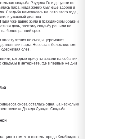
тельная свадьба Роудена Го и девушки по
лась пара, когда жених был еще здоров и
ла. Свадьба намечалась на лето этого года,
авили ужасный диагноз –
 Пара уже давно жила в гражданском браке и
летняя дочь, поэтому свадьбу решили не
 на более ранний срок.
палату жених не смог, и церемония
родственники пары. Невеста в белоснежном
е сдерживая слез.
енники, которые присутствовали на событии,
 свадьбы в интернете, где в первые же дни
бой
инцесса снова осталась одна. За несколько
его жениха Дэвида Лукадо. Свадьба ...
чери
рмацию о том, что житель города Кембридж в