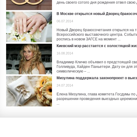
день своего сотого дня рождения отвел свою д
В Москве открылся новый Дворец бракосоч
06.07.2014
Новый Дворец бракосочетания открылся на 
Всероссийского выставочного центра. Событ
роспись в новом ЗАГСЕ на момент ...
Киевский мэр расстается с холостяцкой ж
16.08.2014
Владимир Кличко объявил о предстоящей свад
Голливуда, Хайден Паньетери. Дату он для э
символическую – ...
Мизулина поддержала законопроект о вые
24.07.2014
Елена Мизулина, глава комитета Госдумы по
разрешении проведения выездных церемоний 
...