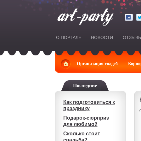
О ПОРТАЛЕ
НОВОСТИ
ОТЗЫВ
Главная
Организация свадеб
Корпо
Последние
Как подготовиться к
празднику
Подарок-сюрприз
для любимой
Сколько стоит
свадьба?