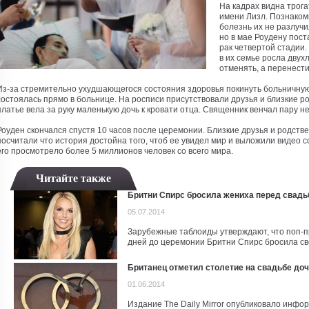
На кадрах видна трога
имени Лизл. Познакоми
болезнь их не разлучи
но в мае Роудену пост
рак четвертой стадии.
в их семье росла двух
отменять, а перенести
Из-за стремительно ухудшающегося состояния здоровья покинуть больничную 
состоялась прямо в больнице. На росписи присутствовали друзья и близкие 
платье вела за руку маленькую дочь к кровати отца. Священник венчал пару н
Роуден скончался спустя 10 часов после церемонии. Близкие друзья и родств
посчитали что история достойна того, чтоб ее увидел мир и выложили видео со
его просмотрело более 5 миллионов человек со всего мира.
Читайте также
Бритни Спирс бросила жениха перед свадь
05.07.2014
Зарубежные таблоиды утверждают, что поп-пр
дней до церемонии Бритни Спирс бросила сво
Британец отметил столетие на свадьбе до
01.06.2014
Издание The Daily Mirror опубликовало инфо