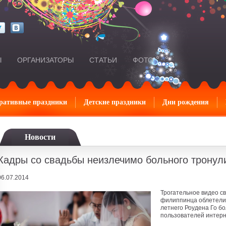
Ы
ОРГАНИЗАТОРЫ
СТАТЬИ
ФОТО
ративные праздники
Детские праздники
Дни рождения
Новости
Кадры со свадьбы неизлечимо больного тронул
06.07.2014
Трогательное видео с
филиппинца облетели 
летнего Роудена Го б
пользователей интерн