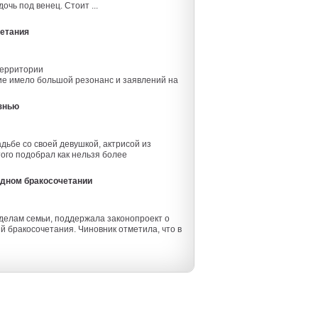
очь под венец. Стоит ...
етания
территории
ие имело большой резонанс и заявлений на
изнью
ьбе со своей девушкой, актрисой из
того подобрал как нельзя более
здном бракосочетании
 делам семьи, поддержала законопроект о
бракосочетания. Чиновник отметила, что в