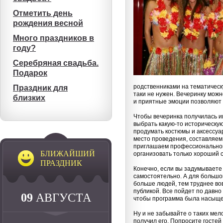
Отметить день
рождения весной
Много праздников в
году?
Серебряная свадьба.
Подарок
родственниками на тематическу
Праздник для
таки не нужен. Вечеринку мож
близких
и приятные эмоции позволяют 
Чтобы вечеринка получилась и
выбрать какую-то историческую
продумать костюмы и аксессуа
место проведения, составляем 
приглашаем профессиональног
БЛИЖАЙШИЙ
организовать только хороший 
ПРАЗДНИК
Конечно, если вы задумываете 
самостоятельно. А для большо
больше людей, тем труднее во
публикой. Все пойдет по давно
09
АВГУСТА
чтобы программа была насыщен
Ну и не забывайте о таких мел
получил его. Попросите гостей