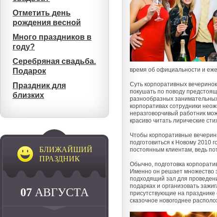
Отметить день
рождения весной
Много праздников в
году?
Серебряная свадьба.
время об официальности и еже
Подарок
Суть корпоративных вечеринок 
Праздник для
покушать по поводу предстояще
близких
разнообразных занимательных 
корпоративах сотрудники неож
неразговорчивый работник може
красиво читать лирические сти
Чтобы корпоративные вечеринк
подготовиться к Новому 2010 г
БЛИЖАЙШИЙ
постоянным клиентам, ведь по
ПРАЗДНИК
Обычно, подготовка корпорати
Именно он решает множество з
подходящий зал для проведени
подарках и организовать зажиг
07
АВГУСТА
присутствующие на празднике 
сказочное новогоднее располож