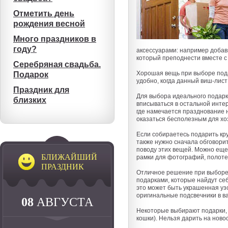
Отметить день
рождения весной
Много праздников в
году?
аксессуарами: например добави
который преподнести вместе с
Серебряная свадьба.
Хорошая вещь при выборе пода
Подарок
удобно, когда данный виш-лист
Праздник для
Для выбора идеального подарка
близких
вписываться в остальной инте
где намечается празднование 
оказаться бесполезным для хоз
Если собираетесь подарить кру
также нужно сначала обговори
поводу этих вещей. Можно еще
БЛИЖАЙШИЙ
рамки для фотографий, полоте
ПРАЗДНИК
Отличное решение при выборе 
подарками, которые найдут себе
это может быть украшенная уз
оригинальные подсвечники в ва
08
АВГУСТА
Некоторые выбирают подарки, к
кошки). Нельзя дарить на ново