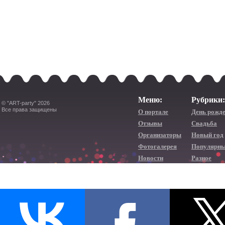
Меню:
Рубрики:
© "ART-party" 2026
Все права защищены
О портале
День рожд
Отзывы
Свадьба
Организаторы
Новый год
Фотогалерея
Популярны
Новости
Разное