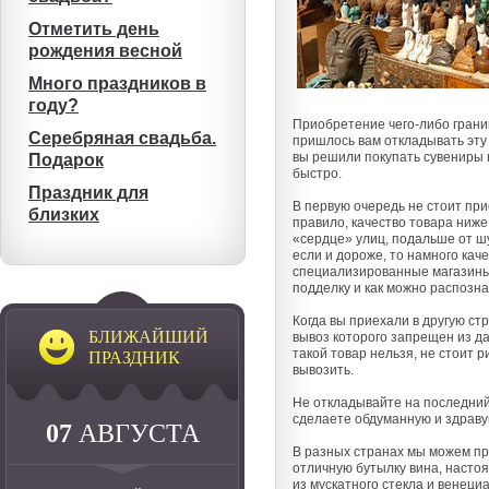
Отметить день
рождения весной
Много праздников в
году?
Приобретение чего-либо грани
Серебряная свадьба.
пришлось вам откладывать эту
вы решили покупать сувениры в
Подарок
быстро.
Праздник для
В первую очередь не стоит при
близких
правило, качество товара ниже
«сердце» улиц, подальше от шу
если и дороже, то намного кач
специализированные магазины. 
подделку и как можно распозна
Когда вы приехали в другую ст
БЛИЖАЙШИЙ
вывоз которого запрещен из да
такой товар нельзя, не стоит 
ПРАЗДНИК
вывозить.
Не откладывайте на последний 
сделаете обдуманную и здраву
07
АВГУСТА
В разных странах мы можем пр
отличную бутылку вина, насто
из мускатного стекла и венеци