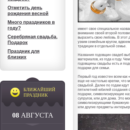
Отметить день
рождения весной
Много праздников в
году?
имеет свое специальное назва
внимание своей второй половин
Серебряная свадьба.
выразить свою любовь. В этот 
узким семейным кругом, вдвое
Подарок
традиции в отдельной семье.
Праздник для
Названия годовщин свадеб выб
близких
материалов, из года к году. Ч
годовщины свадьбы есть и подс
подарки для семьи.
Первый год известен всем как 
еще не настолько крепки, что 
свадьбой. Далее по годам идут
БЛИЖАЙШИЙ
пятилетний юбилей создания се
подарки, символизирующие наз
ПРАЗДНИК
супругов, или для дома. Это м
символизирующими бумажную св
или другие предметы интерьер
08
АВГУСТА