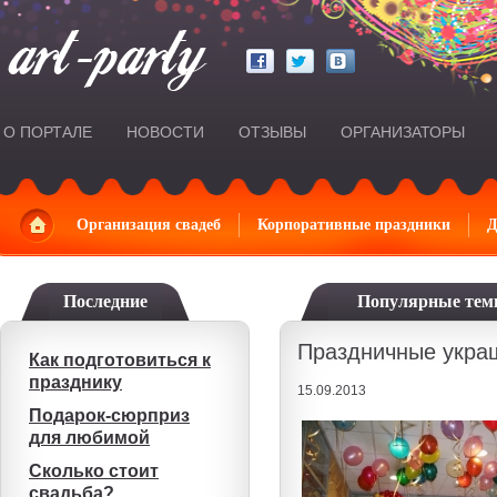
О ПОРТАЛЕ
НОВОСТИ
ОТЗЫВЫ
ОРГАНИЗАТОРЫ
Главная
Организация свадеб
Корпоративные праздники
Д
Последние
Популярные те
Праздничные укра
Как подготовиться к
празднику
15.09.2013
Подарок-сюрприз
для любимой
Сколько стоит
свадьба?