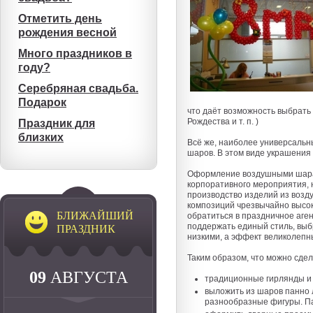
Отметить день
рождения весной
Много праздников в
году?
Серебряная свадьба.
Подарок
что даёт возможность выбрать
Рождества и т. п. )
Праздник для
близких
Всё же, наиболее универсальн
шаров. В этом виде украшения 
Оформление воздушными шарам
корпоративного мероприятия, ю
производство изделий из возд
композиций чрезвычайно высок
БЛИЖАЙШИЙ
обратиться в праздничное аген
поддержать единый стиль, выб
ПРАЗДНИК
низкими, а эффект великолепн
Таким образом, что можно сде
09
АВГУСТА
традиционные гирлянды и 
выложить из шаров панно 
разнообразные фигуры. П