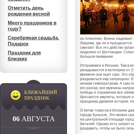
Отметить день
рождения весной
Много праздников в
году?
Серебряная свадьба.
он Алхеллио. Воины надевают о
Леруике, где он и празднуется
Подарок
сжигают. Все это действо орга
недалеко от Шотландии. Событ
Праздник для
большое внимание.
близких
Отправимся в Японию. Там в ко
укладывается в категорию от 2
времени они пьют сакэ. Это об
раздеваться ему запрещено. В
низким температурам. А сакэ п
его разгар, все мужчины напр
БЛИЖАЙШИЙ
победы и поражения все облив
бросаются амулеты, которые о
ПРАЗДНИК
праздника древняя история. На
О битве томатов в Испании даж
городе Буньоле. Это можно сра
06
АВГУСТА
на центральной площади город
баталий. Однако есть запрет н
раздавить, чтобы не было силь