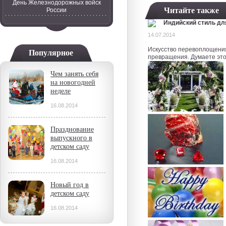
День Железнодорожных войск
Читайте также
России
Индийский стиль дл
14.07.2014
Искусство перевоплощени
Популярное
превращения. Думаете это 
Чем занять себя
на новогодней
неделе
16.08.2014
Празднование
выпускного в
детском саду
16.08.2014
Новый год в
детском саду
16.08.2014