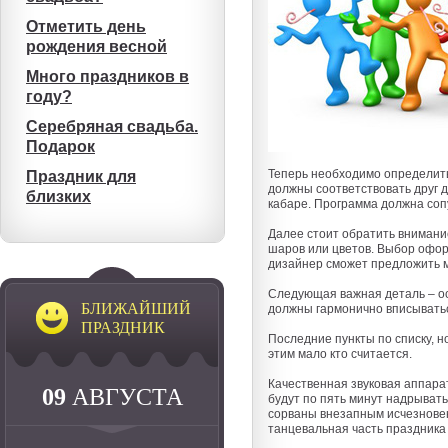
Отметить день
рождения весной
Много праздников в
году?
Серебряная свадьба.
Подарок
Теперь необходимо определить
Праздник для
должны соответствовать друг д
близких
кабаре. Программа должна сопу
Далее стоит обратить вниман
шаров или цветов. Выбор офор
дизайнер сможет предложить м
Следующая важная деталь – ос
БЛИЖАЙШИЙ
должны гармонично вписыватьс
ПРАЗДНИК
Последние пункты по списку, н
этим мало кто считается.
Качественная звуковая аппарат
09
АВГУСТА
будут по пять минут надрывать
сорваны внезапным исчезновен
танцевальная часть праздника 